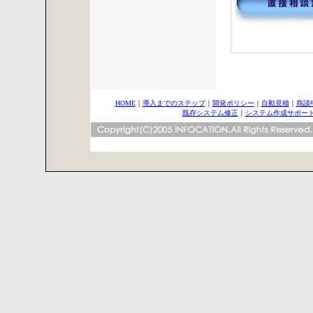
HOME
｜
導入までのステップ
｜
開発ポリシー
｜
自動見積
｜
商談
既存システム修正
｜
システム作成サポー