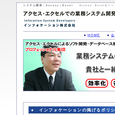
システム開発
｜
Access
｜
Excel
Access・Excelを
HOME
会
● インフォケーションの掲げるポリ