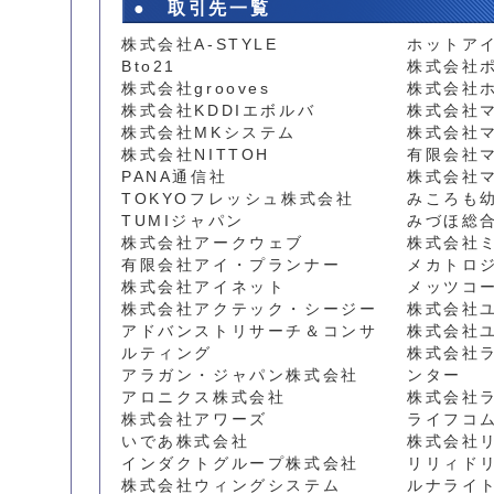
● 取引先一覧
株式会社A-STYLE
ホットア
Bto21
株式会社
株式会社grooves
株式会社
株式会社KDDIエボルバ
株式会社
株式会社MKシステム
株式会社
株式会社NITTOH
有限会社
PANA通信社
株式会社
TOKYOフレッシュ株式会社
みころも
TUMIジャパン
みづほ総
株式会社アークウェブ
株式会社
有限会社アイ・プランナー
メカトロ
株式会社アイネット
メッツコ
株式会社アクテック・シージー
株式会社
アドバンストリサーチ＆コンサ
株式会社
ルティング
株式会社
アラガン・ジャパン株式会社
ンター
アロニクス株式会社
株式会社
株式会社アワーズ
ライフコ
いであ株式会社
株式会社
インダクトグループ株式会社
リリィド
株式会社ウィングシステム
ルナライ