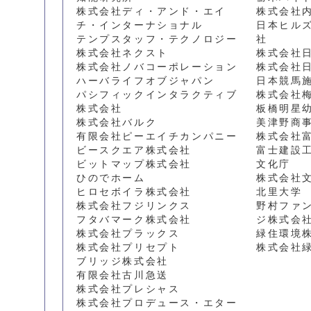
株式会社ディ・アンド・エイ
株式会社
チ・インターナショナル
日本ヒル
テンプスタッフ・テクノロジー
社
株式会社ネクスト
株式会社
株式会社ノバコーポレーション
株式会社
ハーバライフオブジャパン
日本競馬
パシフィックインタラクティブ
株式会社
株式会社
板橋明星
株式会社バルク
美津野商
有限会社ピーエイチカンパニー
株式会社
ビースクエア株式会社
富士建設
ビットマップ株式会社
文化庁
ひのでホーム
株式会社
ヒロセボイラ株式会社
北里大学
株式会社フジリンクス
野村ファ
フタバマーク株式会社
ジ株式会
株式会社プラックス
緑住環境
株式会社プリセプト
株式会社
ブリッジ株式会社
有限会社古川急送
株式会社プレシャス
株式会社プロデュース・エター