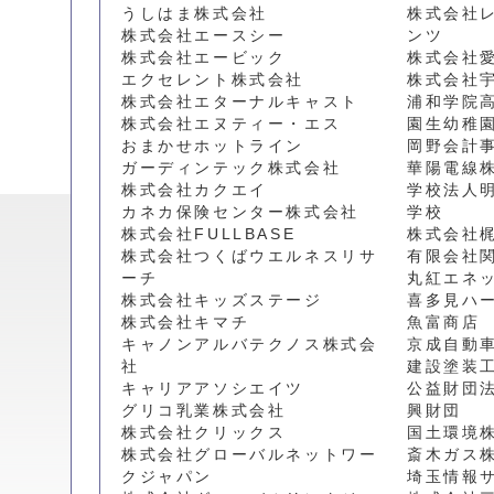
うしはま株式会社
株式会社
株式会社エースシー
ンツ
株式会社エービック
株式会社
エクセレント株式会社
株式会社
株式会社エターナルキャスト
浦和学院
株式会社エヌティー・エス
園生幼稚
おまかせホットライン
岡野会計
ガーディンテック株式会社
華陽電線
株式会社カクエイ
学校法人
カネカ保険センター株式会社
学校
株式会社FULLBASE
株式会社
株式会社つくばウエルネスリサ
有限会社
ーチ
丸紅エネ
株式会社キッズステージ
喜多見ハ
株式会社キマチ
魚富商店
キャノンアルバテクノス株式会
京成自動
社
建設塗装
キャリアアソシエイツ
公益財団
グリコ乳業株式会社
興財団
株式会社クリックス
国土環境
株式会社グローバルネットワー
斎木ガス
クジャパン
埼玉情報