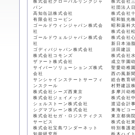
株式会社グローバルリンクジャ
株式会社
パン
社団法人
高知缶詰株式会社
株式会社
有限会社コービン
昭和観光
ゴールドウィンジャパン株式会
昭和薬科
社
株式会社
ゴールドウェルジャパン株式会
株式会社
社
新日本油
ゴディバジャパン株式会社
須田建設
株式会社コモンズ
株式会社
ザァート株式会社
成立学園
サイバーソリューションズ株式
聖愛幼稚
会社
西の風新
サンシャインステートサーフィ
総合教育
ンスクール
村野建設
株式会社シーズ西東京
多摩川幼
株式会社ジェイメック
株式会社
シェルストーン株式会社
渡辺会計
シグマブレーン株式会社
東海ビコ
株式会社セガ・ロジスティクス
東京都病
サービス
株式会社
株式会社宝島ワンダーネット
特別養護
知能研究所
栃木ハイ